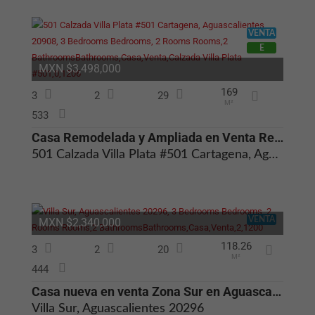
VENTA
E
MXN $3,498,000
169
3
2
29
M²
533
Casa Remodelada y Ampliada en Venta Residencial Cartagena Aguascalient
501 Calzada Villa Plata #501 Cartagena, Aguascalientes 20908
VENTA
MXN $2,340,000
118.26
3
2
20
M²
444
Casa nueva en venta Zona Sur en Aguascalientes
Villa Sur, Aguascalientes 20296