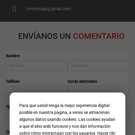

crminmags@gmail.com
Cookies de
experiencia
Permiten que se
recuerden las
ENVÍANOS UN
COMENTARIO
opciones que usted
haya seleccionado
(como su nombre de
usuario, idioma o
ubicación) y hacen
posible que el sitio
tenga características
avanzadas.
Estascookiesmejoran
la experiencia del
usuario en el sitio
web, le permiten
personalizar el sitio a
su gusto y hacen que
el sitio funcione
Para que usted tenga la mejor experiencia digital
mejor.
posible en nuestra pagina, a veces se almacenan
algunos datos usando cookies. Las cookies ayudan
a que el sitio web funcione y nos dan información
Marketing
sobre cómo interactúan con los usuarios. Hacer clic
By sharing