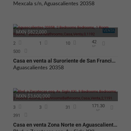
Mexcala s/n, Aguascalientes 20358
VENTA
MXN $822,000
42
2
1
10
M²
500
Casa en venta al Suroriente de San Francisco de Los Romos Aguascalient
Aguascalientes 20358
MXN $3,600,000
171.30
3
3
31
M²
391
Casa en venta Zona Norte en Aguascalientes