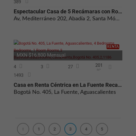
389
realice
acciones para
Espectacular Casa de 5 Recámaras con Roof Garden en Abadía 2 Rancho Sa
solicitar un
servicio, como
Av, Mediterráneo 202, Abadía 2, Santa Mónica, Aguascalientes
pudiera ser
configurar las
preferencias
de privacidad,
iniciar sesión o
llenar un
RENTA
formulario.
MXN $16,800 Mensual
Puede
configurar su
201
navegador para
4
3
27
avisarle sobre
M²
1493
estas cookies
o bloquearlas.
Casa en Renta Céntrica en La Fuente Recamaras en Planta Baja Remodelad
Pero, si las
bloquea,
Bogotá No. 405, La Fuente, Aguascalientes
algunas partes
del sitio web
no funcionarán.
Cookies de
estadística
1
2
3
4
5
Se utilizan para