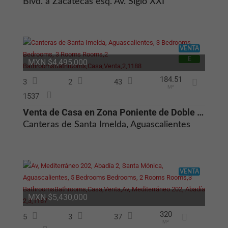
Blvd. a Zacatecas esq. Av. Siglo XXI
VENTA
Cookies
E
estrictamente
MXN $4,495,000
necesarias
Algunas
184.51
3
2
43
cookies son
M²
esenciales
1537
para que
nuestro sitio
Venta de Casa en Zona Poniente de Doble Altura y Cochera para 3 Autos
web funcione
Canteras de Santa Imelda, Aguascalientes
correctamente.
También sirven
para que usted
pueda navegar
por él o use
ciertas
VENTA
funciones.
Están
configuradas
MXN $5,430,000
para que
funcionen
320
únicamente
5
3
37
M²
cuando usted