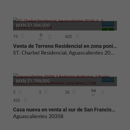
VENTA
MXN $1,366,000
E
0
19
602
M²
Venta de Terreno Residencial en zona poniente de Aguascalientes
ST. Charbel Residencial, Aguascalientes 20130
VENTA
MXN $1,799,000
94
2
2
26
M²
426
Casa nueva en venta al sur de San Francisco de los Romos Aguascaliente
Aguascalientes 20358