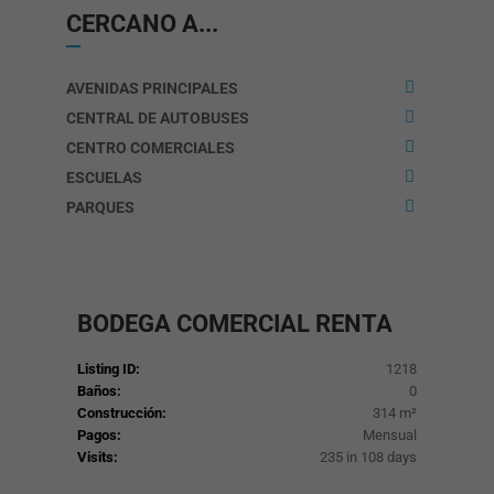
únicamente
CERCANO A...
cuando usted
realice
acciones para
solicitar un
AVENIDAS PRINCIPALES
servicio, como
pudiera ser
CENTRAL DE AUTOBUSES
configurar las
preferencias
CENTRO COMERCIALES
de privacidad,
ESCUELAS
iniciar sesión o
llenar un
PARQUES
formulario.
Puede
configurar su
navegador para
avisarle sobre
estas cookies
BODEGA COMERCIAL
RENTA
o bloquearlas.
Pero, si las
bloquea,
Listing ID:
1218
algunas partes
del sitio web
Baños:
0
no funcionarán.
Construcción:
314 m²
Pagos:
Mensual
Visits:
235 in 108 days
Cookies de