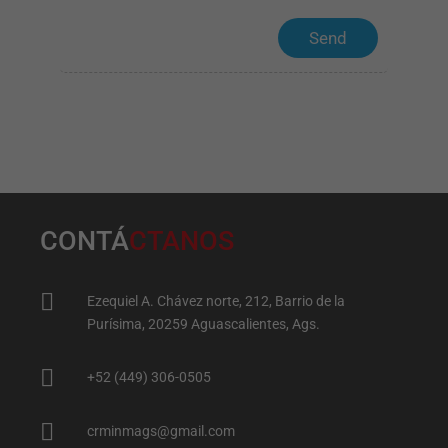
Marketing
By sharing
your
interests
and behavior
as you visit
our site, you
increase the
chance of
seeing
personalized
content and
offers.
CONTÁ
CTANOS

Ezequiel A. Chávez norte, 212, Barrio de la
Purísima, 20259 Aguascalientes, Ags.

+52 (449) 306-0505

crminmags@gmail.com