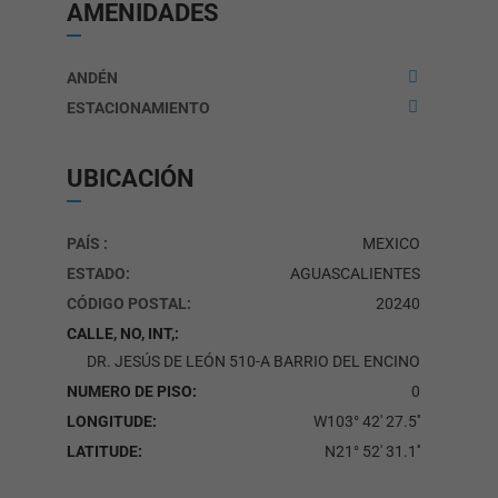
AMENIDADES
ANDÉN
ESTACIONAMIENTO
Cookies
estrictamente
UBICACIÓN
necesarias
Algunas
cookies son
esenciales
PAÍS :
MEXICO
para que
nuestro sitio
ESTADO:
AGUASCALIENTES
web funcione
CÓDIGO POSTAL:
20240
correctamente.
También sirven
CALLE, NO, INT,:
para que usted
pueda navegar
DR. JESÚS DE LEÓN 510-A BARRIO DEL ENCINO
por él o use
NUMERO DE PISO:
0
ciertas
funciones.
LONGITUDE:
W103° 42' 27.5''
Están
configuradas
LATITUDE:
N21° 52' 31.1''
para que
funcionen