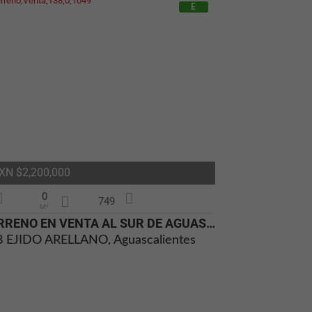
E
XN $2,200,000
0
749
M²
TERRENO EN VENTA AL SUR DE AGUASCALIENTES EN EJIDO ARELLANO
8 EJIDO ARELLANO, Aguascalientes