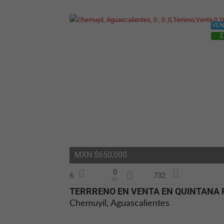
VEN
E
MXN $650,000
0
6
732
M²
Chemuyil, Aguascalientes