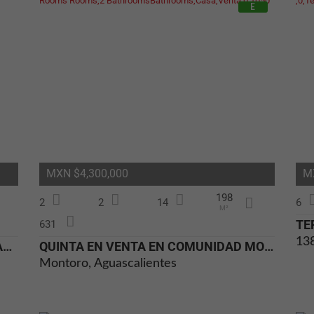
E
MXN $4,300,000
M
198
2
2
14
6
M²
631
13
CASAS NUEVA EN VENTA RANCHO SANTA MÓNICA AGUASCALIENTES
QUINTA EN VENTA EN COMUNIDAD MONTORO AGUASCALIENTES
Montoro, Aguascalientes