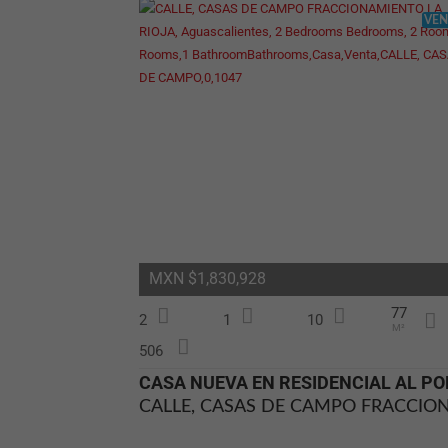
VEN
MXN $1,830,928
77
2
1
10
M²
506