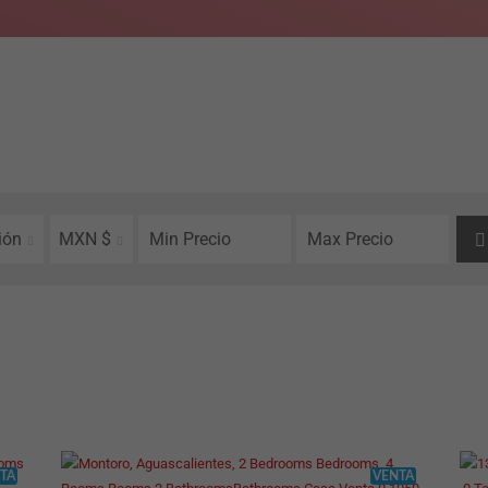
ión
MXN $
TA
VENTA