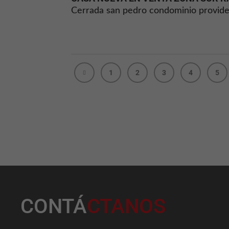
1
2
3
4
5
CONTÁ
CTANOS