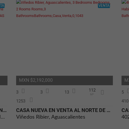
TA
VENTA
MXN $2,192,000
M
112
3
3
13
5
M²
1253
410
CASA NUEVA EN RESIDENCIAL AL PONIENTE DE AGUASCALIENTES AGS
CASA NUEVA EN VENTA AL NORTE DE AGUASCALIENTES
CALLE, CASAS DE CAMPO FRACCIONAMIENTO LA RIOJA, Aguascalientes
Viñedos Ribier, Aguascalientes