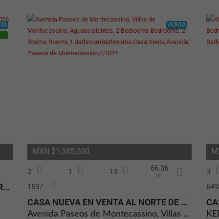
TA
VENTA
MXN $1,385,000
M
66.36
2
1
13
3
M²
TERRRENO EN VENTA EN QUINTANA ROO FRACCIONAMIENTO EL OCEANO AZUL CHEMU
1597
649
CASA NUEVA EN VENTA AL NORTE DE JESÚS MARÍA AGUASCALIENTES
Avenida Paseos de Montecassino, Villas de Montecassino, Aguascalientes