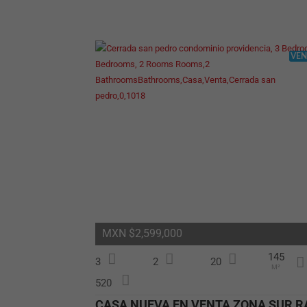
VEN
MXN $2,599,000
145
3
2
20
M²
520