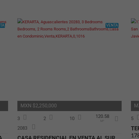
Cookies
estrictamente
necesarias
Algunas
cookies son
TA
VENTA
esenciales
para que
nuestro sitio
web funcione
correctamente.
También sirven
para que usted
pueda navegar
por él o use
ciertas
funciones.
Están
configuradas
para que
funcionen
únicamente
MXN $2,250,000
M
cuando usted
realice
120.58
acciones para
3
2
10
5
M²
solicitar un
servicio, como
2083
pudiera ser
CASA NUEVA EN VENTA ZONA SUR RANCHO SANTA MÓNICA
CASA RESIDENCIAL EN VENTA AL SUR DE AGUASCALIENTES NISSAN 1
configurar las