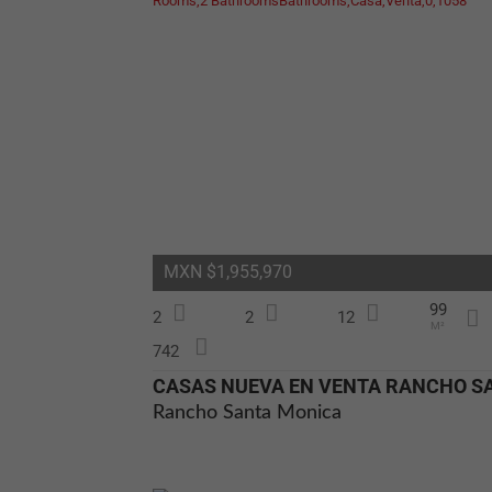
MXN $1,955,970
99
2
2
12
M²
742
Rancho Santa Monica