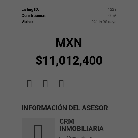
Listing ID:
1223
Construcción:
0 m²
Visits:
231 in 98 days
MXN
$11,012,400
INFORMACIÓN
DEL ASESOR
CRM
Cookies
INMOBILIARIA
estrictamente
necesarias
View website