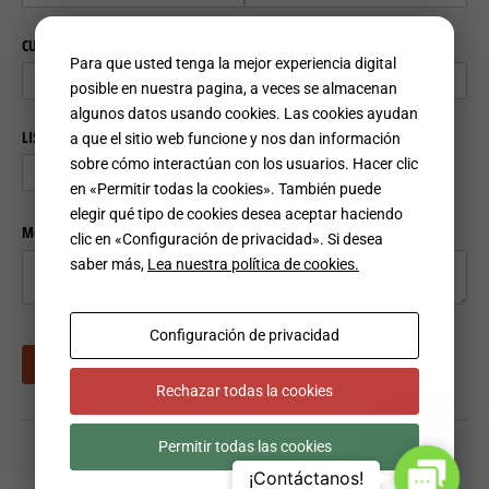
(como su nombre de
usuario, idioma o
ubicación) y hacen
posible que el sitio
Para que usted tenga la mejor experiencia digital
tenga características
posible en nuestra pagina, a veces se almacenan
avanzadas.
Estascookiesmejoran
algunos datos usando cookies. Las cookies ayudan
la experiencia del
a que el sitio web funcione y nos dan información
usuario en el sitio
sobre cómo interactúan con los usuarios. Hacer clic
web, le permiten
personalizar el sitio a
en «Permitir todas la cookies». También puede
su gusto y hacen que
elegir qué tipo de cookies desea aceptar haciendo
el sitio funcione
mejor.
clic en «Configuración de privacidad». Si desea
saber más,
Lea nuestra política de cookies.
Marketing
By sharing
Configuración de privacidad
your
interests
and behavior
Rechazar todas la cookies
as you visit
our site, you
increase the
chance of
Permitir todas las cookies
seeing
Contact
¡Contáctanos!
personalized