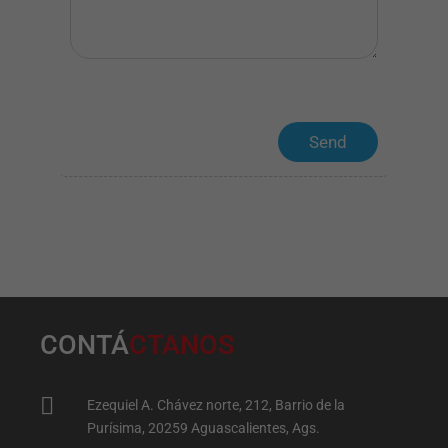
llenar un
formulario.
Puede
configurar su
navegador para
avisarle sobre
estas cookies
o bloquearlas.
Pero, si las
bloquea,
algunas partes
del sitio web
no funcionarán.
Cookies de
estadística
Se utilizan para
almacenar
datos de uso y
CONTÁ
CTANOS
diagnóstico.
Esto incluye
información
sobre cómo

Ezequiel A. Chávez norte, 212, Barrio de la
utilizan este
sitio quienes lo
Purísima, 20259 Aguascalientes, Ags.
visitan y cómo