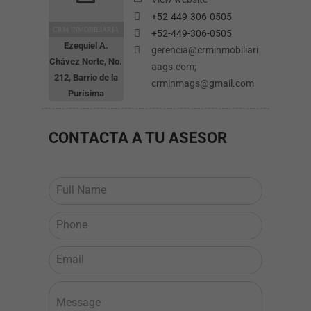
Algunas
cookies son
+52-449-306-0505
esenciales
CRM INMOBILIARIA
+52-449-306-0505
para que
Ezequiel A.
nuestro sitio
gerencia@crminmobiliari
web funcione
Chávez Norte, No.
aags.com;
correctamente.
212, Barrio de la
También sirven
crminmags@gmail.com
para que usted
Purísima
pueda navegar
por él o use
ciertas
CONTACTA
A TU ASESOR
funciones.
Están
configuradas
para que
funcionen
únicamente
cuando usted
realice
acciones para
solicitar un
servicio, como
pudiera ser
configurar las
preferencias
de privacidad,
iniciar sesión o