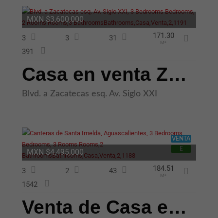
MXN $3,600,000
171.30
3
3
31
M²
391
Casa en venta Zona Norte en Aguascalientes
Blvd. a Zacatecas esq. Av. Siglo XXI
VENTA
E
Cookies
MXN $4,495,000
estrictamente
necesarias
184.51
3
2
43
Algunas
M²
cookies son
1542
esenciales
para que
Venta de Casa en Zona Poniente de Doble Altura y Cochera para 3 Autos
nuestro sitio
web funcione