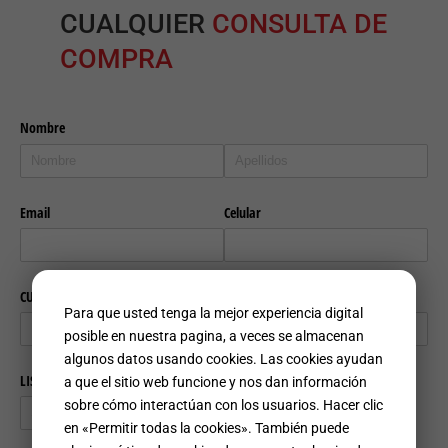
Estascookiesmejoran
CUALQUIER
CONSULTA DE
la experiencia del
usuario en el sitio
COMPRA
web, le permiten
personalizar el sitio a
su gusto y hacen que
el sitio funcione
mejor.
Marketing
By sharing
your
interests
and behavior
as you visit
our site, you
increase the
chance of
Para que usted tenga la mejor experiencia digital
seeing
posible en nuestra pagina, a veces se almacenan
personalized
algunos datos usando cookies. Las cookies ayudan
content and
offers.
a que el sitio web funcione y nos dan información
sobre cómo interactúan con los usuarios. Hacer clic
en «Permitir todas la cookies». También puede