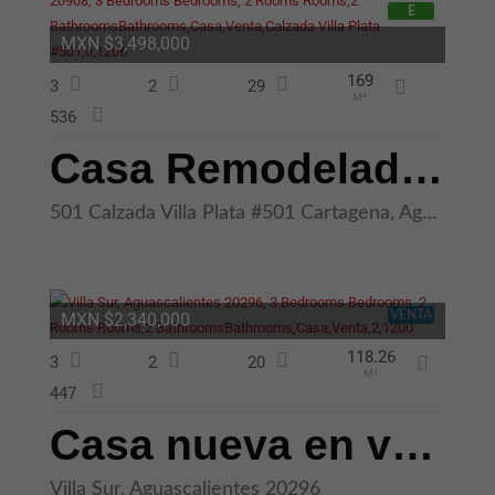
E
MXN $3,498,000
169
3
2
29
M²
536
Casa Remodelada y Ampliada en Venta Residencial Cartagena Aguascalient
501 Calzada Villa Plata #501 Cartagena, Aguascalientes 20908
VENTA
MXN $2,340,000
118.26
3
2
20
M²
447
Casa nueva en venta Zona Sur en Aguascalientes
Villa Sur, Aguascalientes 20296