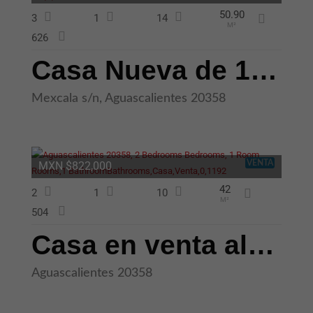
50.90
3
1
14
M²
626
Casa Nueva de 1 Planta y 3 Recámaras en Venta El Romeral Aguascaliente
Mexcala s/n, Aguascalientes 20358
VENTA
MXN $822,000
42
2
1
10
M²
504
Casa en venta al Suroriente de San Francisco de Los Romos Aguascalient
Aguascalientes 20358