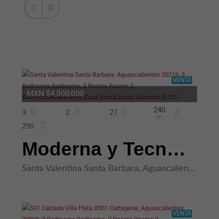
VENTA
MXN $4,500,000
240
3
2
27
M²
290
Moderna y Tecnológica Casa con Roof Garden en Santa Bárbara Aguascalie
Santa Valentina Santa Barbara, Aguascalientes 20219
VENTA